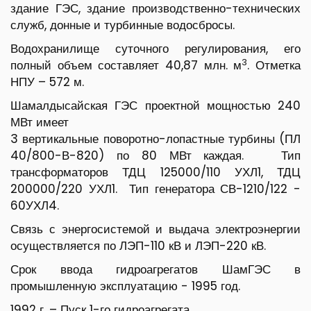
здание ГЭС, здание производственно-технических
служб, донные и турбинные водосбросы.
Водохранилище суточного регулирования, его
3
полный объем составляет 40,87 млн. м
. Отметка
НПУ – 572 м.
Шамалдысайская ГЭС проектной мощностью 240
МВт имеет
3 вертикальные поворотно-лопастные турбины (ПЛ
40/800-В-820) по 80 МВт каждая. Тип
трансформаторов ТДЦ 125000/110 УХЛ1, ТДЦ
200000/220 УХЛ1. Тип генератора СВ-1210/122 -
60УХЛ4.
Связь с энергосистемой и выдача электроэнергии
осуществляется по ЛЭП-110 кВ и ЛЭП-220 кВ.
Срок ввода гидроагрегатов ШамГЭС в
промышленную эксплуатацию - 1995 год.
1992 г. – Пуск 1-го гидроагрегата.