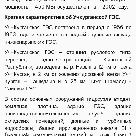
мощность 450 МВт осуществлен в 2002 году.
Краткая характеристика об Учкурганской ГЭС.
Уч-Курганская ГЭС построена в период с 1956 по
1963 годы и является последней ступенью каскада
нижненарынских ГЭС.
Уч-Курганская ГЭС
- с
танция руслового типа,
первенец гидроэлектростанций Кыргызской
Республики, возведена на р. Нарын в 12 км от села
Уч-Курган, в 2 км от железно-дорожной ветки Уч-
Курган – Ташкумыр и в 25 км. ниже Шамалды-
Сайской ГЭС.
В состав основных сооружений гидроузла входят:
земляная плотина, здание ГЭС, здание
производственно-технических служб, здания
складских помещений, донные и турбинные
водосбросы, башни ирригационного канала БНК
(Большой Наманганский Канал) и ЛНК (Левый