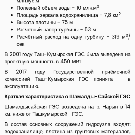
млн.куб.м
3
Полезный объем воды - 10 млн.м
2
Площадь зеркала водохранилища - 7,8 км
Высота плотины - 75 м
Расчетный напор турбины - 53 м
3
Расчётный расход на одну турбину - 319 м
/
сек
В 2001 году Таш-Кумырская ГЭС была выведена на
проектную мощность в 450 МВт.
В 2017 году Государственной приёмочной
комиссией Таш-Кумырская ГЭС принята в
эксплуатацию.
Краткая характеристика о Шамалды-Сайской ГЭС
Шамалдысайская ГЭС возведена на р. Нарын в 14
км. ниже от Ташкумырской ГЭС.
В состав основных сооружений гидроузла входят:
водохранилище, плотина из грунтовых материалов,