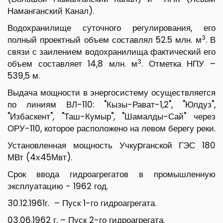
Наманганский Канал).
Водохранилище суточного регулирования, его
3
полный проектный объем составлял 52.5 млн. м
. В
связи с заилением водохранилища фактический его
3
объем составляет 14,8 млн. м
. Отметка НПУ –
539,5 м.
Выдача мощности в энергосистему осуществляется
по линиям ВЛ-110: "Кызы-Рават-1,2", "Юлдуз",
"Избаскент", "Таш-Кумыр", "Шамалды-Сай" через
ОРУ-110, которое расположено на левом берегу реки.
Установленная мощность Учкуpганской ГЭС 180
МВт (4х45Мвт).
Срок ввода гидроагрегатов в промышленную
эксплуатацию - 1962 год.
30.12.1961г. – Пуск 1-го гидроагрегата.
03.06.1962 г. – Пуск 2-го гидроагрегата.