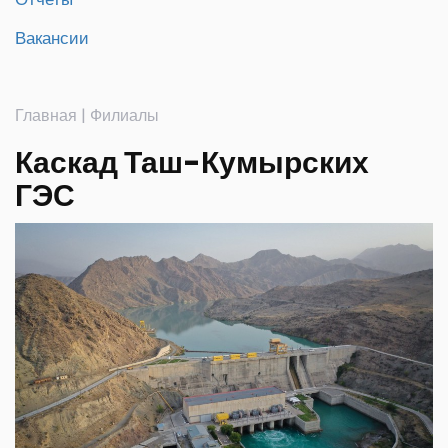
Вакансии
Главная
|
Филиалы
Каскад Таш-Кумырских
ГЭС