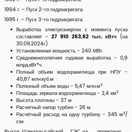
1994 г. – Пуск 2-го гидроагрегата.
1995 г. – Пуск 3-го гидроагрегата.
Выработка электроэнергии с момента пуска
составляет -
27 910 263,62 тыс. кВтч
(на
30.09.2024г)
Установленная мощность - 240 МВт.
Среднемноголетняя годовая выработка - 0,9
млрд.кВт*ч.
Полный объем водохранилища при НПУ -
40,87 млн.куб.м
3
Полезный объем воды - 5,47 млн.м
2
Площадь зеркала водохранилища - 2,4 км
Высота плотины - 37 м
Расчетный напор турбин - 26 м
3
Расчётный расход на одну турбину - 345 м
/
сек
Выход Шамалдысайской ГЭС на проектную