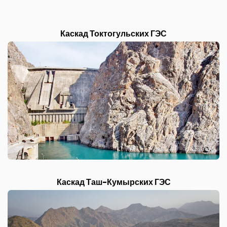
Каскад Токтогульских ГЭС
Каскад Таш-Кумырских ГЭС