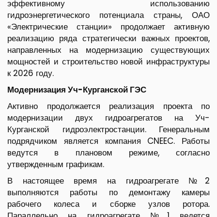
эффективному использованию
гидроэнергетического потенциала страны, ОАО
«Электрические станции» продолжает активную
реализацию ряда стратегически важных проектов,
направленных на модернизацию существующих
мощностей и строительство новой инфраструктуры
к 2026 году.
Модернизация Уч-К
у
рг
а
нской ГЭС
Активно продолжается реализация проекта по
модернизации двух гидроагрегатов на Уч-
Курганской гидроэлектростанции. Генеральным
подрядчиком является компания CNEEC. Работы
ведутся в плановом режиме, согласно
утвержденным графикам.
В настоящее время на гидроагрегате №2
выполняются работы по демонтажу камеры
рабочего колеса и сборке узлов ротора.
Параллельно на гидроагрегате №1 ведется