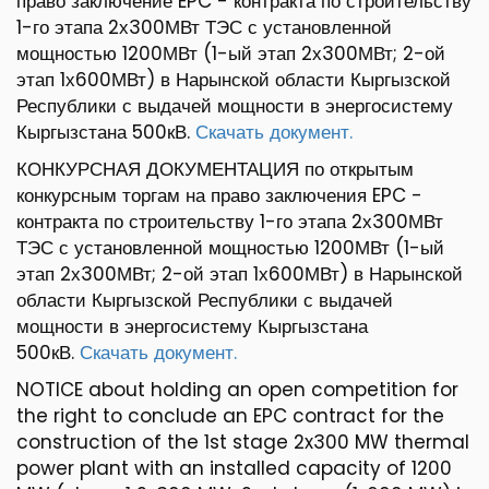
право заключение EPC - контракта по строительству
1-го этапа 2х300МВт ТЭС с установленной
мощностью 1200МВт (1-ый этап 2х300МВт; 2-ой
этап 1х600МВт) в Нарынской области Кыргызской
Республики с выдачей мощности в энергосистему
Кыргызстана 500кВ.
Скачать документ.
КОНКУРСНАЯ ДОКУМЕНТАЦИЯ по открытым
конкурсным торгам на право заключения EPC -
контракта по строительству 1-го этапа 2х300МВт
ТЭС с установленной мощностью 1200МВт (1-ый
этап 2х300МВт; 2-ой этап 1х600МВт) в Нарынской
области Кыргызской Республики с выдачей
мощности в энергосистему Кыргызстана
500кВ.
Скачать документ.
NOTICE about holding an open competition for
the right to conclude an EPC contract for the
construction of the 1st stage 2x300 MW thermal
power plant with an installed capacity of 1200